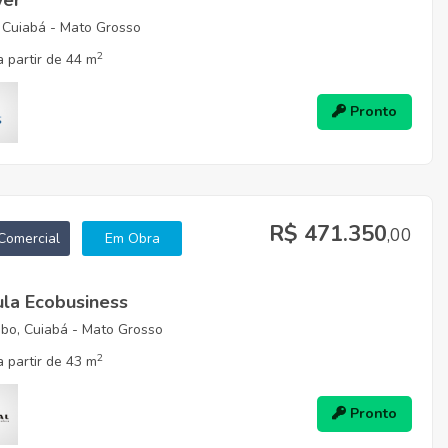
wer
 Cuiabá - Mato Grosso
2
 partir de 44 m
Pronto
R$ 471.350
,00
Comercial
Em Obra
ula Ecobusiness
bo, Cuiabá - Mato Grosso
2
 partir de 43 m
Pronto