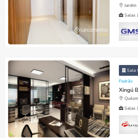
Jardim 
Salas à
Sala 
Padrão
Xingú 
Quilom
Salas à