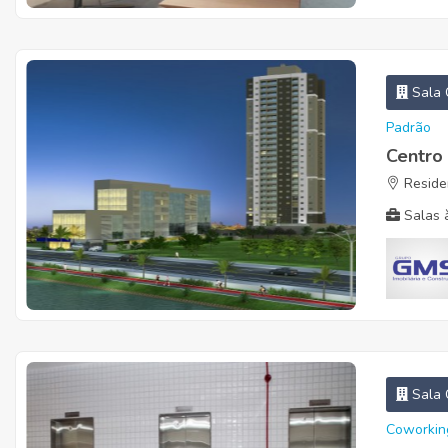
Sala 
Padrão
Centro
Residen
Salas à
Sala 
Coworkin