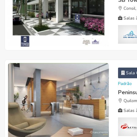
SB To
Consil,
Salas à
Sala 
Padrão
Penins
Quilom
Salas à