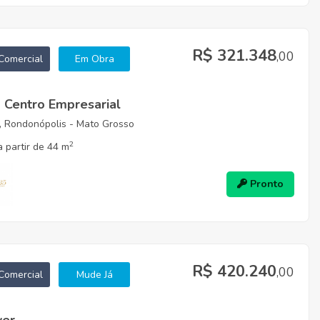
R$ 321.348
,00
Comercial
Em Obra
- Centro Empresarial
, Rondonópolis - Mato Grosso
2
 partir de 44 m
Pronto
R$ 420.240
,00
Comercial
Mude Já