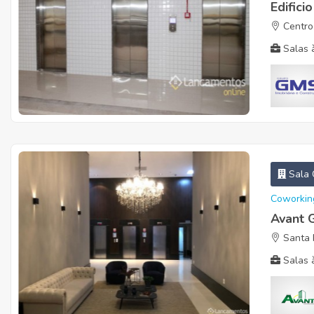
Edifici
Centro 
Salas à
Sala 
Coworkin
Avant 
Santa 
Salas à