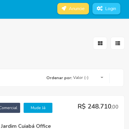
Anuncie
Login
Valor (-)
Ordenar por:
R$ 248.710
,00
Comercial
Mude Já
o Jardim Cuiabá Office