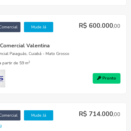
R$ 600.000
,00
Comercial
Mude Já
 Comercial Valentina
cial Paiaguás, Cuiabá - Mato Grosso
2
 partir de 59 m
Pronto
R$ 714.000
,00
Comercial
Mude Já
g