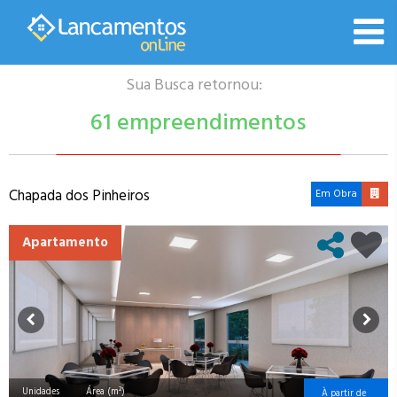
Sua Busca retornou:
61 empreendimentos
Chapada dos Pinheiros
Em Obra
Apartamento
Unidades
Área (m²)
À partir de