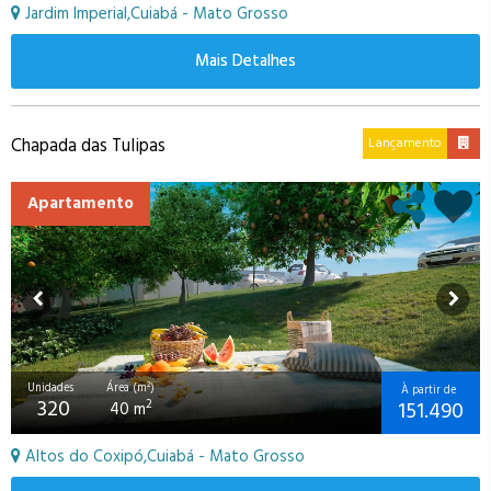
Jardim Imperial,Cuiabá - Mato Grosso
Mais Detalhes
Chapada das Tulipas
Lançamento
Apartamento
Unidades
Área (m²)
À partir de
320
151.490
2
40 m
Altos do Coxipó,Cuiabá - Mato Grosso