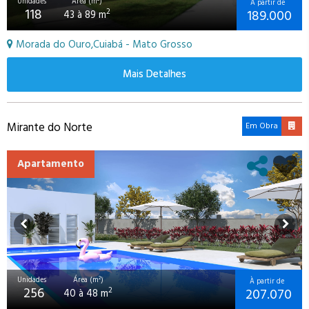
Unidades
Área (m²)
À partir de
118
189.000
2
43 à 89 m
Morada do Ouro,Cuiabá - Mato Grosso
Mais Detalhes
Mirante do Norte
Em Obra
Apartamento
Unidades
Área (m²)
À partir de
256
207.070
2
40 à 48 m