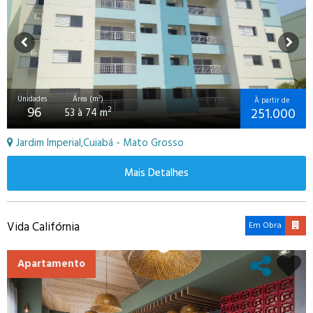
Unidades
Área (m²)
À partir de
96
251.000
2
53 à 74 m
Jardim Imperial,Cuiabá - Mato Grosso
Mais Detalhes
Vida Califórnia
Em Obra
Apartamento