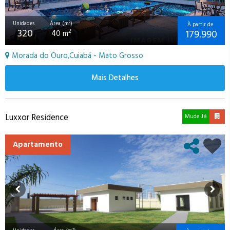
Unidades
Área (m²)
À partir de
320
179.990
2
40 m
Morada do Ouro,Cuiabá - Mato Grosso
Mais Detalhes
Luxxor Residence
Mude Já
Apartamento