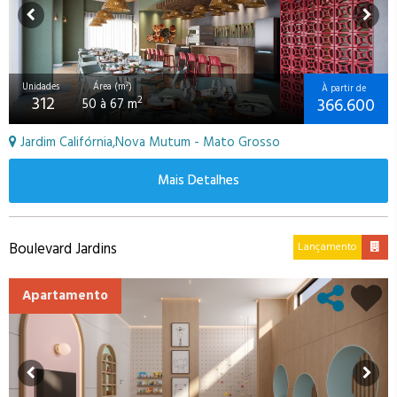
Unidades
Área (m²)
À partir de
312
366.600
2
50 à 67 m
Jardim Califórnia,Nova Mutum - Mato Grosso
Mais Detalhes
Boulevard Jardins
Lançamento
Apartamento