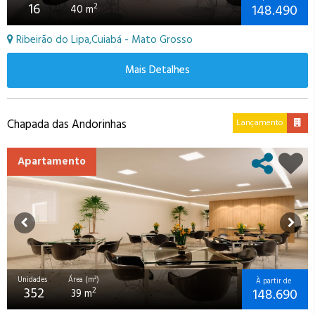
16
148.490
2
40 m
Ribeirão do Lipa,Cuiabá - Mato Grosso
Mais Detalhes
Chapada das Andorinhas
Lançamento
Apartamento
Unidades
Área (m²)
À partir de
352
148.690
2
39 m