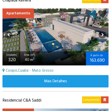
Chapada Raviera
Apartamento
Unidades
Área (m²)
À partir de
320
163.690
2
40 m
Coxipó,Cuiabá - Mato Grosso
Mais Detalhes
Residencial C&A Saddi
Lançamento