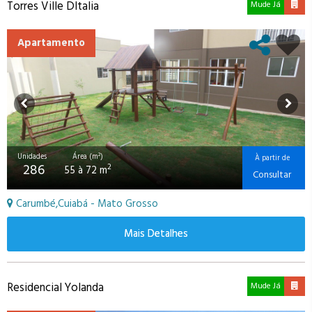
Torres Ville DItalia
Mude Já
Apartamento
Unidades
Área (m²)
À partir de
286
2
55 à 72 m
Consultar
Carumbé,Cuiabá - Mato Grosso
Mais Detalhes
Residencial Yolanda
Mude Já