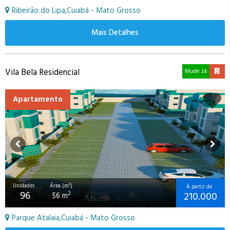
Ribeirão do Lipa,Cuiabá - Mato Grosso
Mais Detalhes
Vila Bela Residencial
Mude Já
Apartamento
Unidades
Área (m²)
À partir de
96
210.000
2
56 m
Parque Atalaia,Cuiabá - Mato Grosso