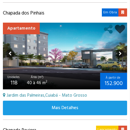
Chapada dos Pinhais
Em Obra
Apartamento
Unidades
Área (m²)
À partir de
118
152.900
2
40 à 46 m
Jardim das Palmeiras,Cuiabá - Mato Grosso
Mais Detalhes
Lançamento