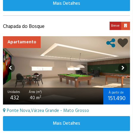
Mais Detalhes
Chapada do Bosque
Breve
Apartamento
Unidades
Área (m²)
À partir de
432
151.490
2
40 m
Ponte Nova,Várzea Grande - Mato Grosso
Mais Detalhes