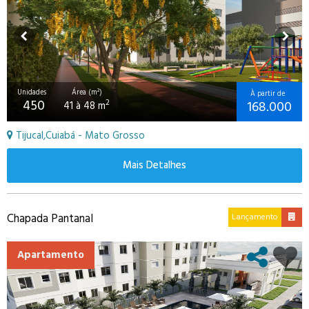
Unidades
Área (m²)
À partir de
450
168.000
2
41 à 48 m
Tijucal,Cuiabá - Mato Grosso
Mais Detalhes
Chapada Pantanal
Lançamento
Apartamento