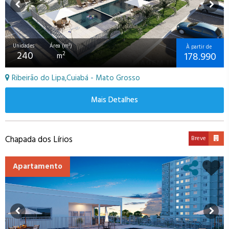
Unidades
Área (m²)
À partir de
240
178.990
2
m
Ribeirão do Lipa,Cuiabá - Mato Grosso
Mais Detalhes
Chapada dos Lírios
Breve
Apartamento