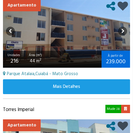
Apartamento
Unidades
Área (m²)
À partir de
216
239.000
2
44 m
Parque Atalaia,Cuiabá - Mato Grosso
Mais Detalhes
Torres Imperial
Mude Já
Apartamento