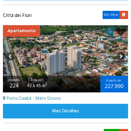
Cittá dei Fiori
Em Obra
Apartamento
Unidades
Área (m²)
À partir de
224
227.990
2
43 à 45 m
Porto,Cuiabá - Mato Grosso
Mais Detalhes