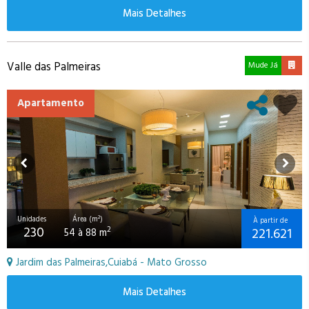
Mais Detalhes
Valle das Palmeiras
Mude Já
Apartamento
Unidades
Área (m²)
À partir de
230
221.621
2
54 à 88 m
Jardim das Palmeiras,Cuiabá - Mato Grosso
Mais Detalhes