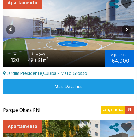
Apartamento
Unidades
Área (m²)
À partir de
120
164.000
2
49 à 51 m
Jardim Presidente,Cuiabá - Mato Grosso
Mais Detalhes
Parque Ohara RNI
Lançamento
Apartamento