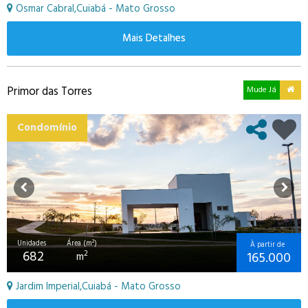
Osmar Cabral,Cuiabá - Mato Grosso
Mais Detalhes
Primor das Torres
Mude Já
Condomínio
Unidades
Área (m²)
À partir de
682
165.000
2
m
Jardim Imperial,Cuiabá - Mato Grosso