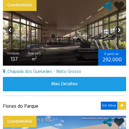
Condomínio
Unidades
Área (m²)
À partir de
137
292.000
2
m
,Chapada dos Guimarães - Mato Grosso
Mais Detalhes
Florais do Parque
Em Obra
Condomínio