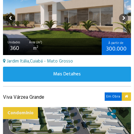
Unidades
Área (m²)
À partir de
360
300.000
2
m
Jardim Itália,Cuiabá - Mato Grosso
Mais Detalhes
Viva Várzea Grande
Em Obra
Condomínio