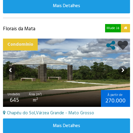
Mais Detalhes
Florais da Mata
Mude Já
Condomínio
Unidades
Área (m²)
À partir de
645
270.000
2
m
Chapéu do Sol,Várzea Grande - Mato Grosso
Mais Detalhes