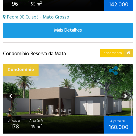
96
142.000
2
55 m
Pedra 90,Cuiabá - Mato Grosso
Mais Detalhes
Condomínio Reserva da Mata
Lançamento
Condomínio
Unidades
Área (m²)
À partir de
178
160.000
2
49 m