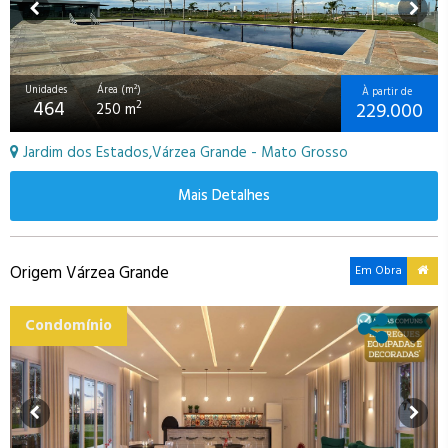
Unidades
Área (m²)
À partir de
464
229.000
2
250 m
Jardim dos Estados,Várzea Grande - Mato Grosso
Mais Detalhes
Origem Várzea Grande
Em Obra
Condomínio