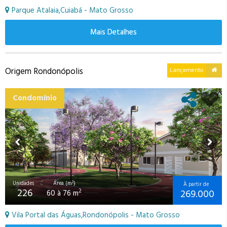
Parque Atalaia,Cuiabá - Mato Grosso
Mais Detalhes
Origem Rondonópolis
Lançamento
Condomínio
Unidades
Área (m²)
À partir de
226
269.000
2
60 à 76 m
Vila Portal das Águas,Rondonópolis - Mato Grosso