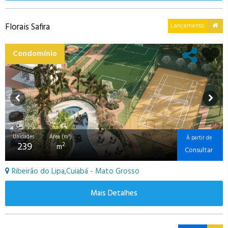
Florais Safira
Lançamento
Condomínio
Unidades
Área (m²)
À partir de
239
2
m
Consultar
Ribeirão do Lipa,Cuiabá - Mato Grosso
Mais Detalhes