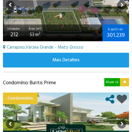
Unidades
Área (m²)
À partir de
212
301.239
2
53 m
Carrapixo,Várzea Grande - Mato Grosso
Mais Detalhes
Condomínio Buritis Prime
Mude Já
Condomínio