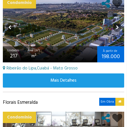
Condomínio
Unidades
Área (m²)
À partir de
217
198.000
2
m
Ribeirão do Lipa,Cuiabá - Mato Grosso
Mais Detalhes
Florais Esmeralda
Em Obra
Condomínio