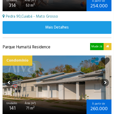
Unidades
Área (m²)
À partir de
314
254.000
2
53 m
Pedra 90,Cuiabá - Mato Grosso
Mais Detalhes
Parque Humaitá Residence
Mude Já
Condomínio
Unidades
Área (m²)
À partir de
141
260.000
2
71 m