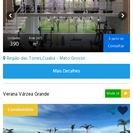
Unidades
Área (m²)
À partir de
390
2
m
Consultar
Região das Torres,Cuiabá - Mato Grosso
Mais Detalhes
Verana Várzea Grande
Mude Já
Condomínio