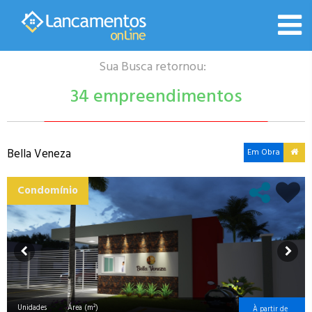
Sua Busca retornou:
34 empreendimentos
Bella Veneza
Em Obra
Condomínio
Unidades
Área (m²)
À partir de