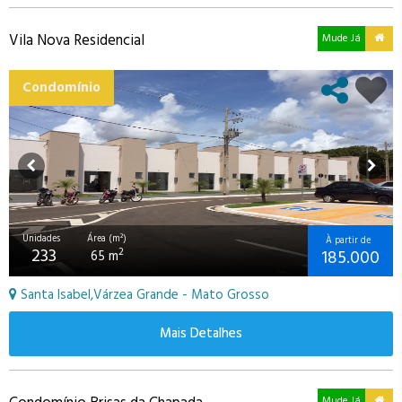
Vila Nova Residencial
Mude Já
Condomínio
Unidades
Área (m²)
À partir de
233
185.000
2
65 m
Santa Isabel,Várzea Grande - Mato Grosso
Mais Detalhes
Mude Já