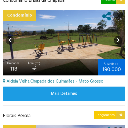
Condomínio Brisas da Chapada
Condomínio
Unidades
Área (m²)
À partir de
118
190.000
2
m
Aldeia Velha,Chapada dos Guimarães - Mato Grosso
Mais Detalhes
Florais Pérola
Lançamento