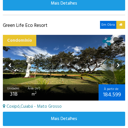
Mais Detalhes
Green Life Eco Resort
Em Obra
Condomínio
Unidades
Área (m²)
À partir de
318
184.599
2
m
Coxipó,Cuiabá - Mato Grosso
Mais Detalhes