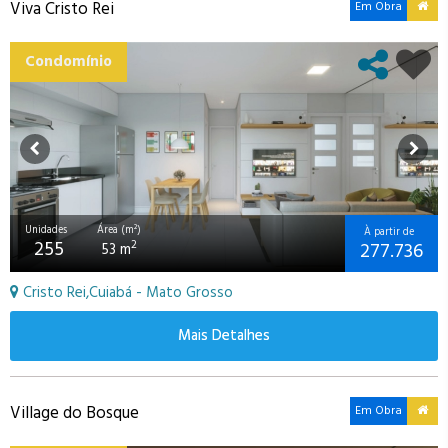
Viva Cristo Rei
Em Obra
Condomínio
Unidades
Área (m²)
À partir de
255
277.736
2
53 m
Cristo Rei,Cuiabá - Mato Grosso
Mais Detalhes
Village do Bosque
Em Obra