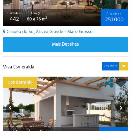
Unidades
Área (m²)
À partir de
442
251.000
2
60 à 76 m
Chapéu do Sol,Várzea Grande - Mato Grosso
Mais Detalhes
Viva Esmeralda
Em Obra
Condomínio