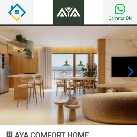
Corretor
ON


AYA COMFORT HOME