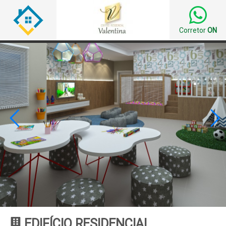
Corretor
ON


EDIFÍCIO RESIDENCIAL