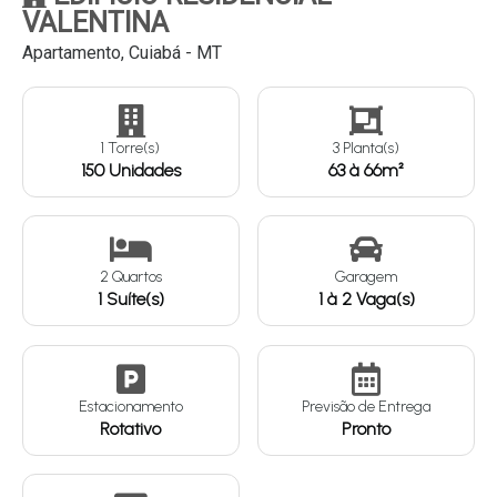
VALENTINA
Apartamento, Cuiabá - MT
Continuar
1 Torre(s)
3 Planta(s)
150 Unidades
63 à 66m²
2 Quartos
Garagem
1 Suíte(s)
1 à 2 Vaga(s)
Estacionamento
Previsão de Entrega
Rotativo
Pronto