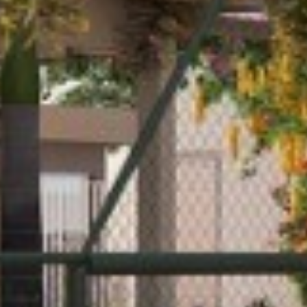








