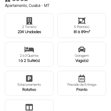
Apartamento, Cuiabá - MT
Continuar
2 Torre(s)
5 Planta(s)
234 Unidades
81 à 89m²
2
à
3
Quartos
Garagem
1 à 2 Suíte(s)
Vaga(s)
Estacionamento
Previsão de Entrega
Rotativo
Pronto