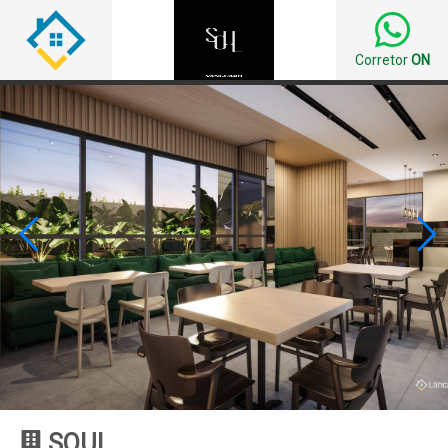
Corretor
ON


SOUL