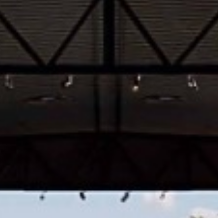






