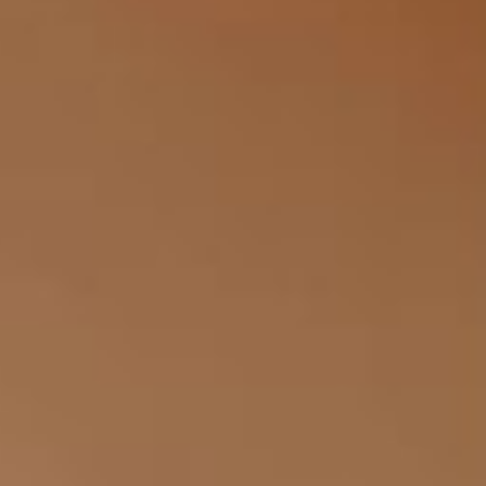










