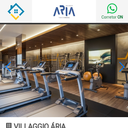
Corretor
ON


VILLAGGIO ÁRIA