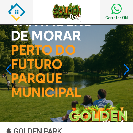
Corretor
ON


GOLDEN PARK