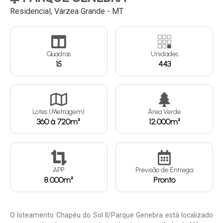
Residencial, Várzea Grande - MT
Continuar
Quadras
Unidades
15
443
Lotes (Metragem)
Área Verde
360 à 720m²
12.000m²
APP
Previsão de Entrega
8.000m²
Pronto
O loteamento Chapéu do Sol II/Parque Genebra está localizado