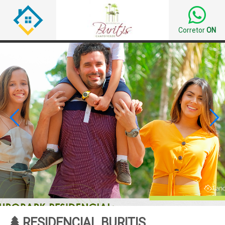
Corretor
ON


RESIDENCIAL BURITIS