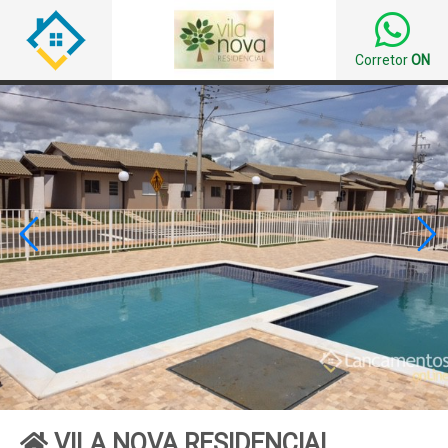
Corretor
ON


VILA NOVA RESIDENCIAL