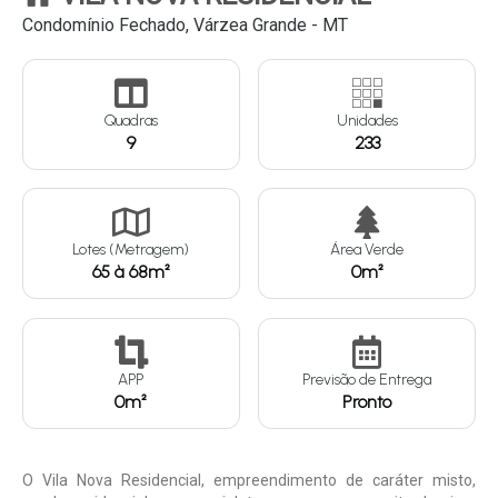
Condomínio Fechado, Várzea Grande - MT
Continuar
Quadras
Unidades
9
233
Lotes (Metragem)
Área Verde
65 à 68m²
0m²
APP
Previsão de Entrega
0m²
Pronto
O Vila Nova Residencial, empreendimento de caráter misto,